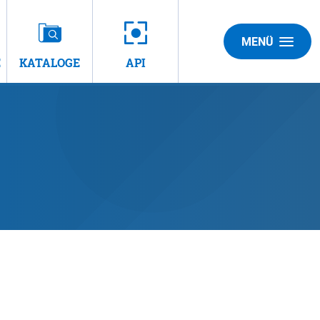
MENÜ
E
KATALOGE
API