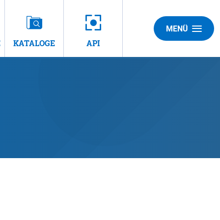
MENÜ
E
KATALOGE
API