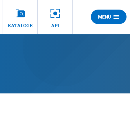
MENÜ
E
KATALOGE
API