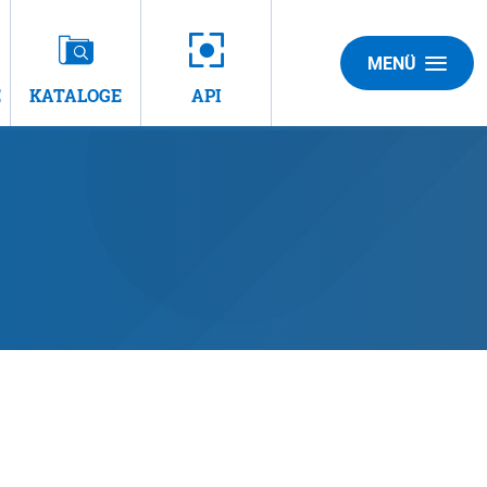
MENÜ
E
KATALOGE
API