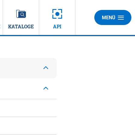
MENÜ
E
KATALOGE
API