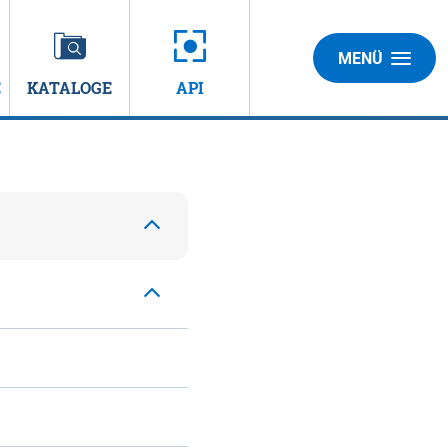
MENÜ
E
KATALOGE
API