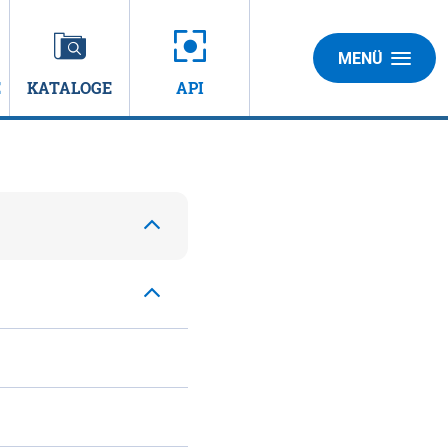
MENÜ
E
KATALOGE
API