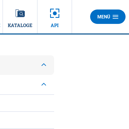
MENÜ
E
KATALOGE
API