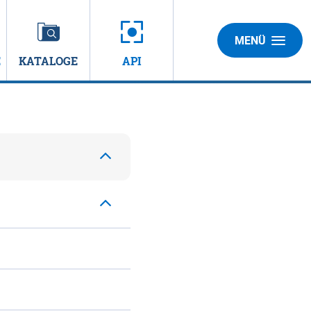
MENÜ
E
KATALOGE
API