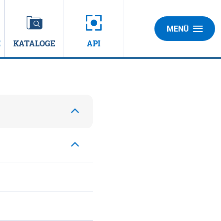
MENÜ
E
KATALOGE
API