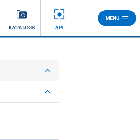
MENÜ
E
KATALOGE
API