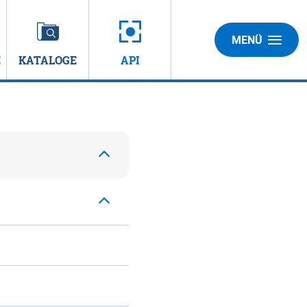
MENÜ
E
KATALOGE
API