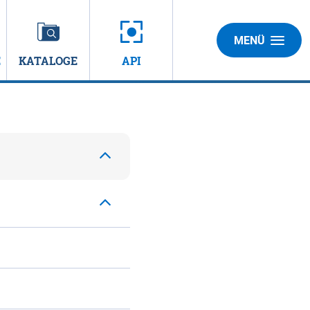
MENÜ
E
KATALOGE
API