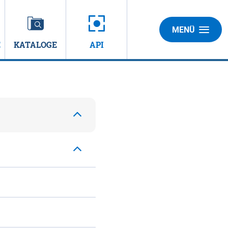
MENÜ
E
KATALOGE
API