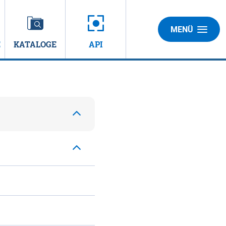
MENÜ
E
KATALOGE
API