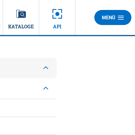
MENÜ
E
KATALOGE
API