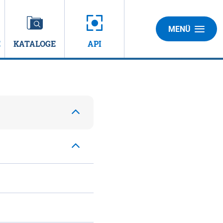
MENÜ
E
KATALOGE
API