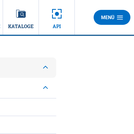
MENÜ
E
KATALOGE
API