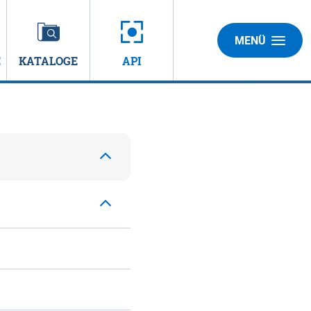
MENÜ
E
KATALOGE
API