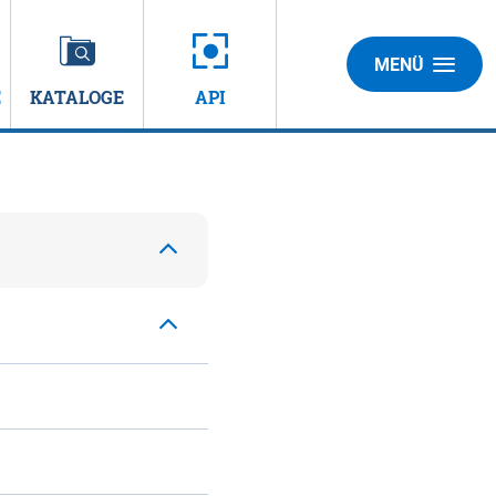
MENÜ
E
KATALOGE
API