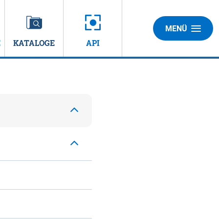
MENÜ
E
KATALOGE
API