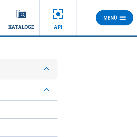
MENÜ
E
KATALOGE
API