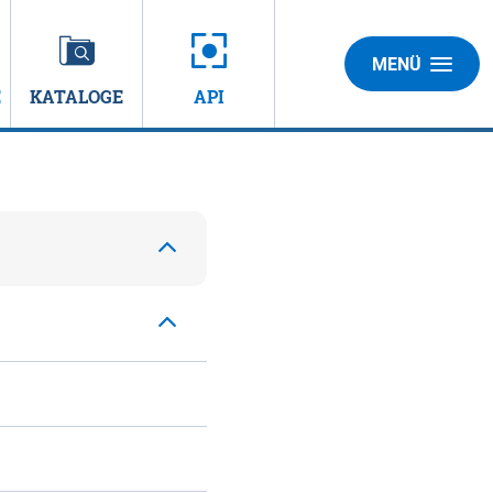
MENÜ
E
KATALOGE
API