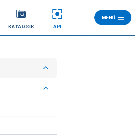
MENÜ
E
KATALOGE
API