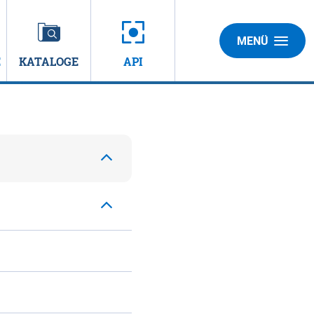
MENÜ
E
KATALOGE
API