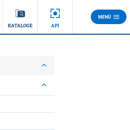
MENÜ
E
KATALOGE
API