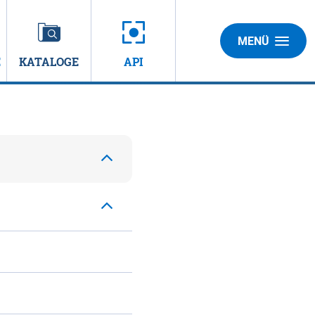
MENÜ
E
KATALOGE
API