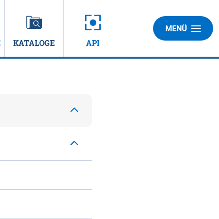
MENÜ
E
KATALOGE
API