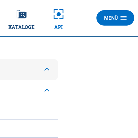
MENÜ
E
KATALOGE
API