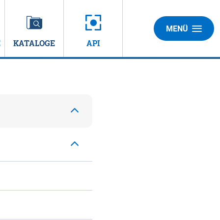
MENÜ
E
KATALOGE
API