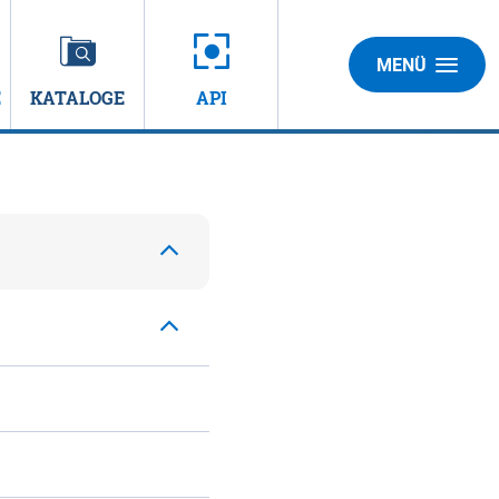
MENÜ
E
KATALOGE
API