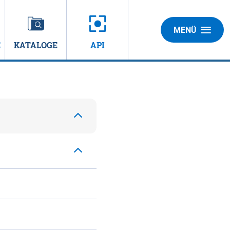
MENÜ
E
KATALOGE
API