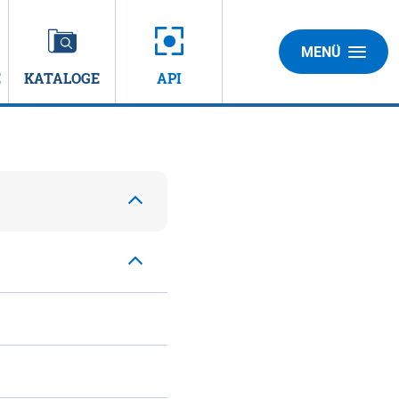
MENÜ
E
KATALOGE
API