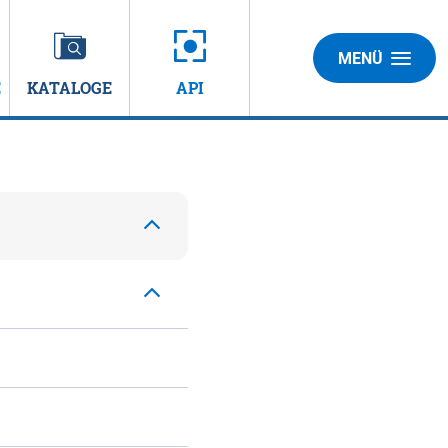
MENÜ
E
KATALOGE
API