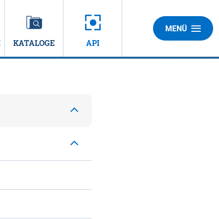
MENÜ
E
KATALOGE
API