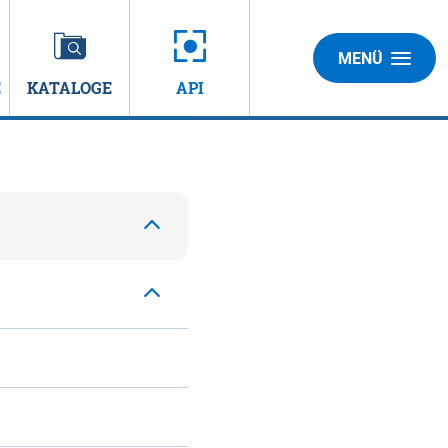
MENÜ
E
KATALOGE
API