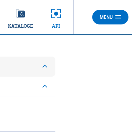
MENÜ
E
KATALOGE
API