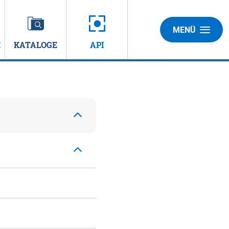
MENÜ
E
KATALOGE
API