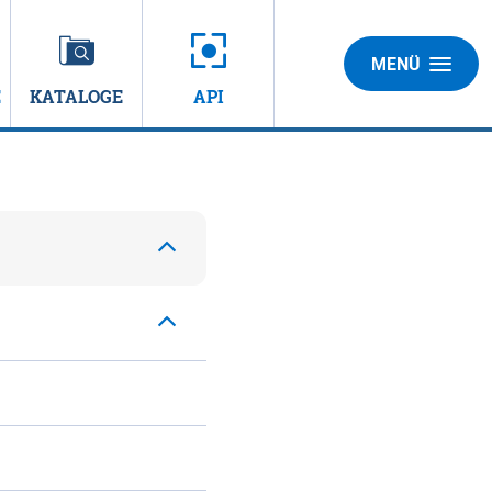
MENÜ
E
KATALOGE
API