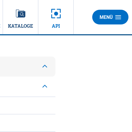
MENÜ
E
KATALOGE
API