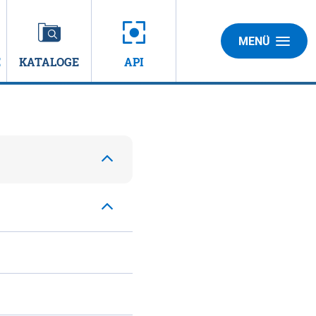
MENÜ
E
KATALOGE
API