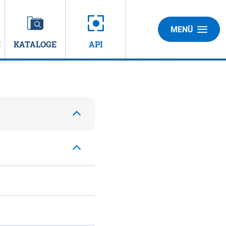
MENÜ
E
KATALOGE
API