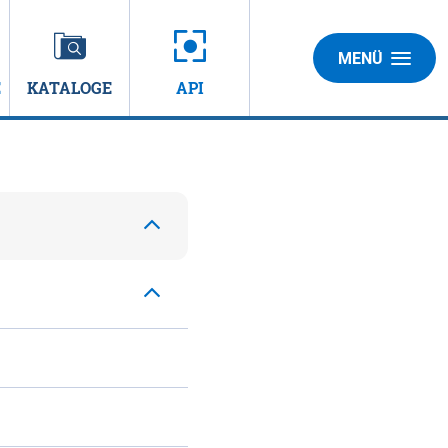
MENÜ
E
KATALOGE
API