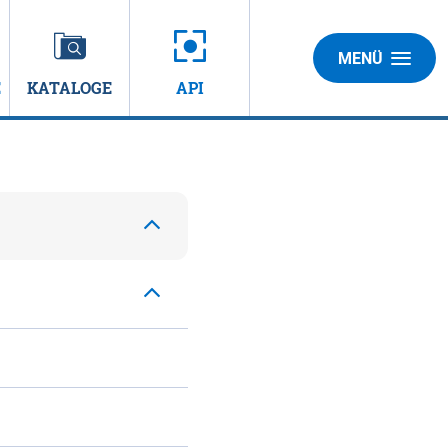
MENÜ
E
KATALOGE
API