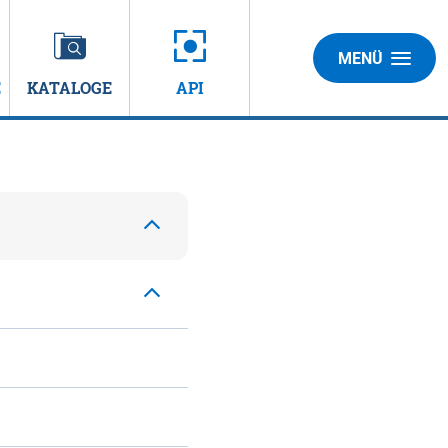
MENÜ
E
KATALOGE
API