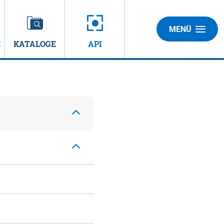
MENÜ
E
KATALOGE
API