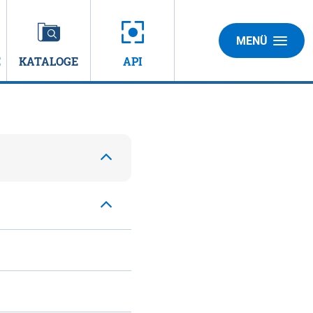
MENÜ
E
KATALOGE
API