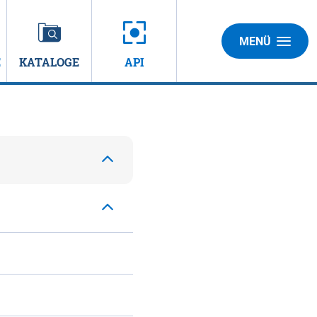
MENÜ
E
KATALOGE
API