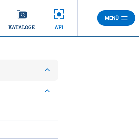
MENÜ
E
KATALOGE
API