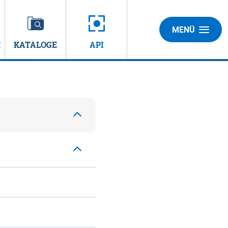
MENÜ
E
KATALOGE
API